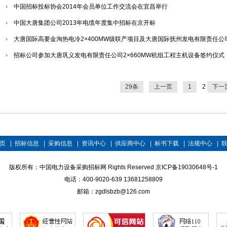
中国招标投标协会2014年会员单位工作交流会在宜昌举行
中国大唐集团公司2013年电缆年度集中招标在京开标
大唐国际高要金淘热电冷2×400MW级联产项目及大唐国际抚州发电有限责任公司2×
招标公司参加大唐巩义发电有限责任公司2×660MW机组工程主机设备签约仪式
29条
上一页
1
2
下一
页
|
招标信息
|
采购信息
|
资讯中心
|
供应商中心
|
标书下载
|
法规中心
|
版权所有：中国电力设备采购招标网 Rights Reserved
京ICP备19030648号-1
电话：400-9020-639 13681258809
邮箱：zgdlsbzb@126.com